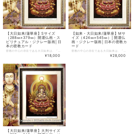
【大日如来/蓮華座】Sサイズ
【如来・大日如来/蓮華座】Mサ
（288㎜×379㎜）開運仏画・ス
イズ（424㎜×545㎜）│開運仏
ピリチュアル・ジクレー版画│日
画・ジクレー版画│日本の密教カ
本の密教カード
ード
密教の中心の存在である大日如来は、「偉大な日輪」の意味を持つ如来様です。 深い色合いの中に浮かび上がるそのお姿から、深く、大いなる慈愛を感じられる一品です。 未年・申年生まれの守り本尊です
密教の中心の存在である大日如来は、「偉大な日輪」の意味を持つ如来様です。 深い色合いの中に浮かび上がるそのお姿から、深く、大いなる慈愛を感じられる一品です。 未年・申年生まれの守り本尊です
¥18,000
¥28,000
【大日如来/蓮華座】大判サイズ