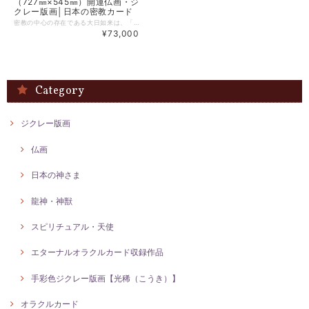
（727㎜×545㎜）開運仏画・ジ
クレー版画│日本の密教カード
密教の中心の存在である大日如来は、「偉大な日輪」の意味を持つ如来様です。 深い色合いの中に浮かび上がるそのお姿から、深く、大いなる慈愛を感じられる一品です。 未年・申年生まれの守り本尊です
¥73,000
Category
ジクレー版画
仏画
日本の神さま
龍神・神獣
スピリチュアル・天使
エターナルオラクルカード収録作品
手彩色ジクレー版画【光稀（こうき）】
オラクルカード