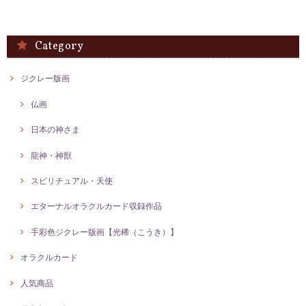
Category
ジクレー版画
仏画
日本の神さま
龍神・神獣
スピリチュアル・天使
エターナルオラクルカード収録作品
手彩色ジクレー版画【光稀（こうき）】
オラクルカード
人気商品