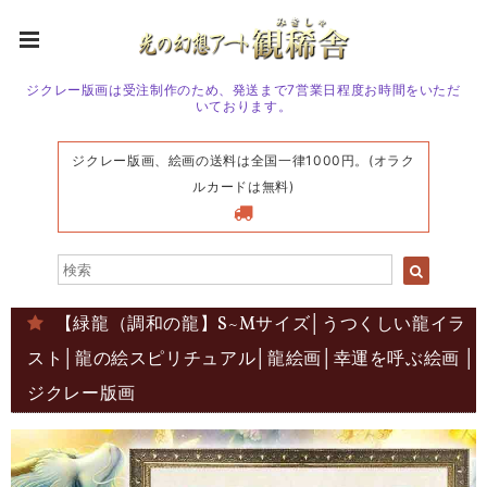
ジクレー版画は受注制作のため、発送まで7営業日程度お時間をいただ
いております。
ジクレー版画、絵画の送料は全国一律1000円。(オラク
ルカードは無料)
【緑龍（調和の龍】S~Mサイズ│うつくしい龍イラ
スト│龍の絵スピリチュアル│龍絵画│幸運を呼ぶ絵画 │
ジクレー版画