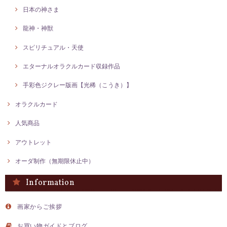
日本の神さま
龍神・神獣
【ギリシャ神話・ティティス】SSサイズ（210㎜×285㎜）│スピリチュアルジクレー版画│エターナルオラクルカード
2025/01/08
スピリチュアル・天使
エターナルオラクルカード収録作品
ずっと欲しかったティティスをようやくお迎えすることができました。
とても素敵です！お年玉クーポン有難うございました(^^)また、迅速に
手彩色ジクレー版画【光稀（こうき）】
発送下さいまして有難うございました☆大切にします。
オラクルカード
レビューありがとうございました。 お年玉クーポンもご利
用ありがとうございました。 気に入って頂ければ幸いです
人気商品
（＾＾）
アウトレット
オーダ制作（無期限休止中）
【金龍・銀龍】SSサイズ│龍の絵スピリチュアル│龍絵画│幸運を呼ぶ絵画 │ジクレー版画
2024/12/01
Information
とても素敵な作品でした。 ありがとうございました。
画家からご挨拶
お迎えありがとうございました！
お買い物ガイドとブログ