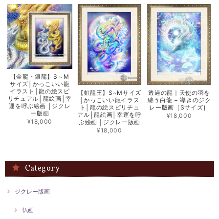
存在感あります！
この度はジクレー版画をお迎えいただきましてありがとう
ございます。 気に入って頂ければ嬉しいです！
【吉祥天】SSサイズ（210㎜×285㎜）開運仏画・ジクレー版画│日本の密教カード
【金龍・銀龍】S～M
2025/12/24
サイズ│かっこいい龍
イラスト│龍の絵スピ
【虹龍王】S~Mサイズ
透過の龍｜天使の羽を
リチュアル│龍絵画│幸
│かっこいい龍イラス
纏う白龍 − 導きのジク
運を呼ぶ絵画 │ジクレ
ト│龍の絵スピリチュ
レー版画［Sサイズ］
ー版画
アル│龍絵画│幸運を呼
¥18,000
¥18,000
ぶ絵画 │ジクレー版画
【吉祥天】SSサイズ（210㎜×285㎜）開運仏画・ジクレー版画│日本の密教カード
¥18,000
2025/10/04
発送も早くて丁寧な梱包でした！ とにかく絵が素敵で飾って置くだけ
Category
で、運気も気分も上がる感じがします^_^ サイズも飾りやすいサイズで
丁度良かったです。
ジクレー版画
この度は吉祥天をお迎えいただきまして ありがとうござい
ました。 気に入って頂けてうれしいです。 また機会がご
仏画
ざいましたらよろしくお願いいたします。