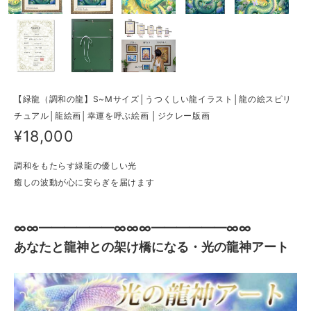
【緑龍（調和の龍】S~Mサイズ│うつくしい龍イラスト│龍の絵スピリ
チュアル│龍絵画│幸運を呼ぶ絵画 │ジクレー版画
¥18,000
調和をもたらす緑龍の優しい光
癒しの波動が心に安らぎを届けます
∞∞━━━━━━∞∞∞━━━━━━∞∞
あなたと龍神との架け橋になる・光の龍神アート