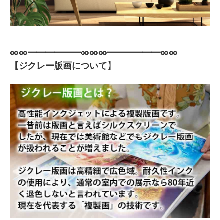
∞∞━━━━━━∞∞∞━━━━━━∞∞
【ジクレー版画について】