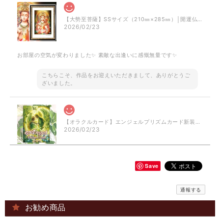
【大勢至菩薩】SSサイズ（210㎜×285㎜）│開運仏画・スピリチュアル・ジクレー版画│日本の密教カード
2026/02/23
お部屋の空気が変わりました✨ 素敵な出逢いに感慨無量です✨
こちらこそ、作品をお迎えいただきまして、ありがとうご
ざいました。
【オラクルカード】エンジェルプリズムカード新装版│色彩豊かなスピリチュアルエンジェル達
2026/02/23
Save
須佐之男命（すさのおのみこと）〈凪ぐ荒魂〉｜荒ぶる神の静けさ − ジクレー版画［SSサイズ限定］
2026/02/20
通報する
お勧め商品
どの絵も素敵ですが、須佐之男命はまさに私が求めていたもので、とて
も気に入り即決しました！！ リビングのよく見える場所に飾りました。