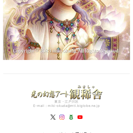
昨日龍神様のオラクルカードが届きました。インスタでずっと情報を見
ていましたので、販売開始を楽しみに待っていました。先程龍神様のカ
ードを1枚、1枚丁寧に拝見して、眺めているうちになんだか心身共に浄
化されて行くような、穏やかな気持ちになりました。本当にどの龍神様
も素敵です。入手出来て感謝しています。有効活用させて頂きます。あ
りがとうございます。
こちらこそ、光の龍神カードをお迎えいただきまして あり
がとうございました。 気に入って頂ければ嬉しいです。
どうぞ、ご活用くださいね。
【予約開始】光の龍神カード│オラクルカード│龍神│スピリチュアル
2024/10/22
無事に届きました。とても美しくて気持ちがスッと整う、そんなカード
です。これからゆっくりと活用していきます。特典も嬉しくてすぐに飾
りました。この度はどうも有難うございました☆
東京・江戸川区
E-mail：
miki-okuda@mti.biglobe.ne.jp
こちらこそ、光の龍神カードをお迎えいただきまして、あ
りがとうございました。 是非ご活用くださいね！ ありが
とうございました。