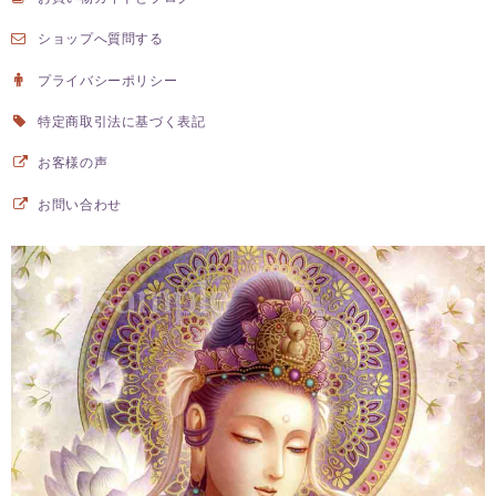
ショップへ質問する
プライバシーポリシー
【阿弥陀如来】Mサイズ（424㎜×545㎜）│開運仏画・ジクレー版画│日本の密教カード
2024/12/01
特定商取引法に基づく表記
お客様の声
とても素敵な作品でした。 ありがとうございました。
お問い合わせ
気に入って頂けて嬉しいです。 ありがとうございました。
【予約開始】光の龍神カード│オラクルカード│龍神│スピリチュアル
2024/10/25
【予約開始】光の龍神カード│オラクルカード│龍神│スピリチュアル
2024/10/23