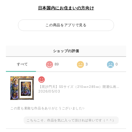
日本国内にお住まいの方向け
この商品をアプリで見る
ショップの評価
すべて
89
3
0
【毘沙門天】SSサイズ（210㎜×285㎜）開運仏画・ジクレー版画│日本の密教カード
2026/05/03
この度も素敵な作品をありがとうございました✨
こちらこそ、作品を気に入って頂ければ幸いです（＾＾）